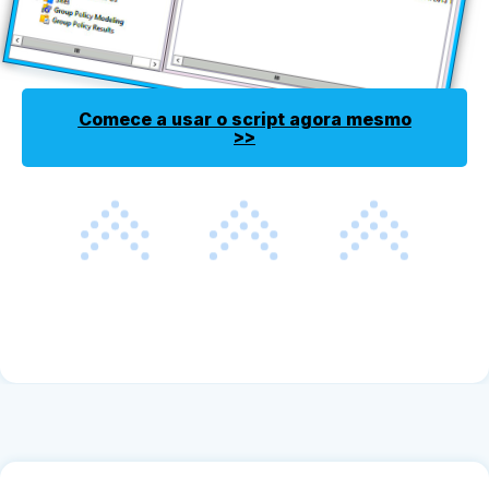
Comece a usar o script agora mesmo
>>