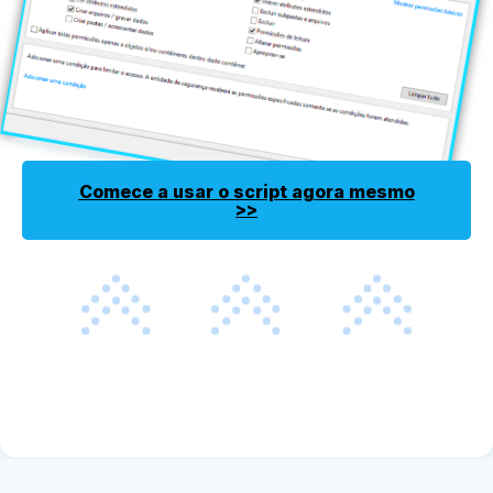
Comece a usar o script agora mesmo
>>