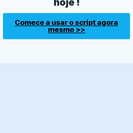
hoje !
Comece a usar o script agora
mesmo >>